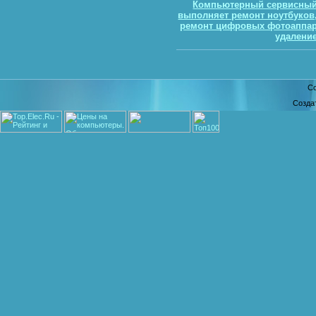
Компьютерный сервисный 
выполняет ремонт ноутбуков
ремонт цифровых фотоаппар
удалени
Co
Созда
катал
www.4links
сайто
сайтов
Наш
каталог са