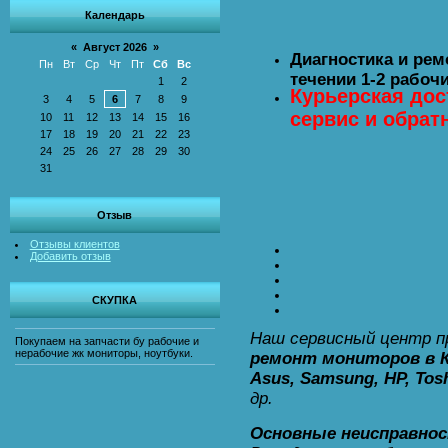
Календарь
«
Август 2026
»
Диагностика и рем
Пн
Вт
Ср
Чт
Пт
Сб
Вс
течении 1-2 рабочи
1
2
Курьерская дос
3
4
5
6
7
8
9
сервис и обрат
10
11
12
13
14
15
16
17
18
19
20
21
22
23
24
25
26
27
28
29
30
31
Отзыв
Отзывы клиентов
Добавить отзыв
СКУПКА
Наш сервисный центр п
Покупаем на запчасти бу рабочие и
нерабочие жк мониторы, ноутбуки.
ремонт мониторов в 
Asus, Samsung, HP, Tos
др.
Основные неисправно